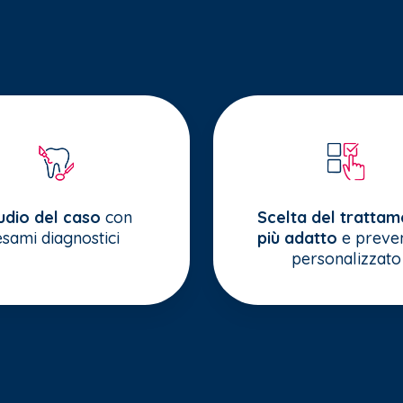
udio del caso
con
Scelta del tratta
esami diagnostici
più adatto
e preven
personalizzato