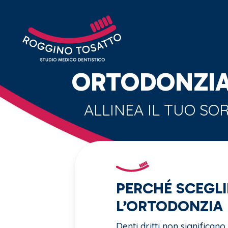
Skip
to
main
content
ORTODONZIA 
ALLINEA IL TUO SOR
PERCHÉ SCEGLI
L’ORTODONZIA
Denti dritti non significano