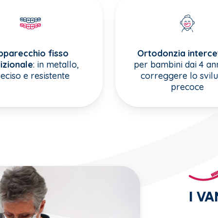
pparecchio fisso
Ortodonzia interce
izionale
: in metallo,
per bambini dai 4 ann
eciso e resistente
correggere lo svil
precoce
I V